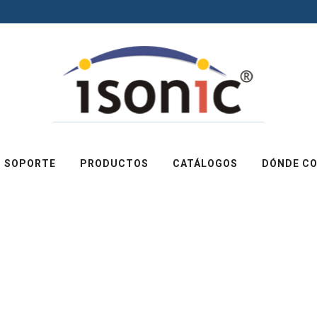
SOPORTE
PRODUCTOS
CATÁLOGOS
DÓNDE C
ADAPTADOR INA
ISONIC
CÓDIGO DE
N. DE PARTE
BARRAS
303947833602