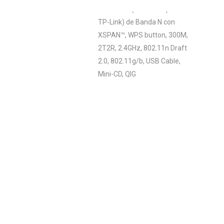
WIFI Isonic (fabricado por
TP-Link) de Banda N con
XSPAN™, WPS button, 300M,
2T2R, 2.4GHz, 802.11n Draft
2.0, 802.11g/b, USB Cable,
Mini-CD, QIG