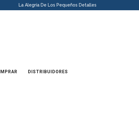
La Alegría De Los Pequeños Detalles
OMPRAR
DISTRIBUIDORES
LÁMBRICO USB WIFI
DESCRIPCIÓN
MEDIDA
SUBEMPAQUE
ISO-WU300M
Adaptador inalámbrico USB