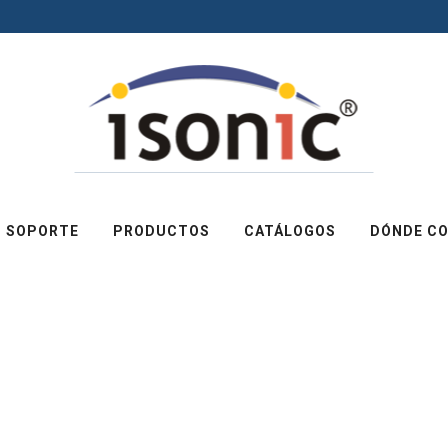
SOPORTE
PRODUCTOS
CATÁLOGOS
DÓNDE C
MULTIPLICADOR 
PUERTOS W/STD
CÓDIGO DE
N. DE PARTE
BARRAS
654862090046