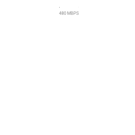
puertos W/STD-01 Blanco
480 MBPS