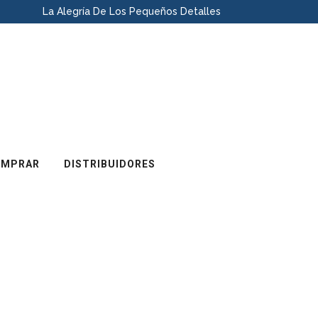
La Alegría De Los Pequeños Detalles
OMPRAR
DISTRIBUIDORES
HUB USB 2.0 4
-01 BLANCO 480 MBPS
DESCRIPCIÓN
MEDIDA
AH-U45204
AH-U45204
Multiplicador Hub USB 2.0 4