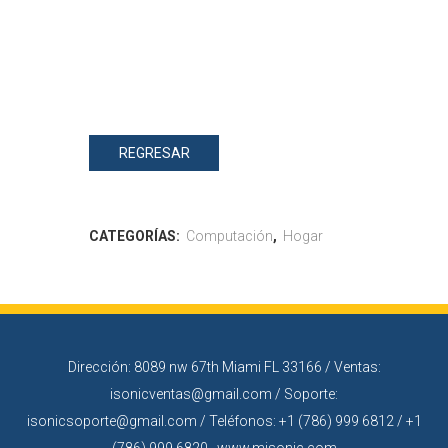
REGRESAR
CATEGORÍAS:
Computación
,
Hogar
Dirección: 8089 nw 67th Miami FL 33166 / Ventas:
isonicventas@gmail.com / Soporte:
isonicsoporte@gmail.com / Teléfonos: +1 (786) 999 6812 / +1