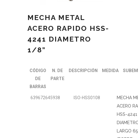
MECHA METAL
ACERO RAPIDO HSS-
4241 DIAMETRO
1/8”
CÓDIGO
N. DE
DESCRIPCIÓN
MEDIDA
SUBEM
DE
PARTE
BARRAS
639672645938
ISO-HSS0108
MECHA M
ACERO RA
HSS-4241
DIAMETRO
LARGO 6