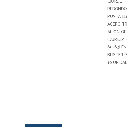
(BORDE
REDONDO
PUNTA 118
ACERO T
AL CALOR
(DUREZA 
60-63) EN
BLISTER 
10 UNIDA