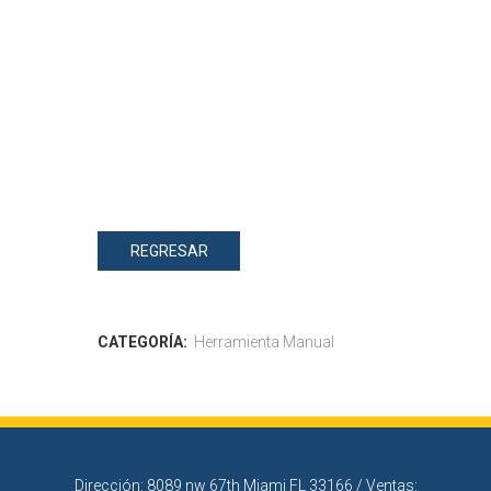
REGRESAR
CATEGORÍA:
Herramienta Manual
Dirección: 8089 nw 67th Miami FL 33166 / Ventas: