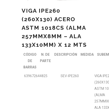
VIGA IPE260
(260X130) ACERO
ASTM 1018CS (ALMA
257MMX8MM – ALA
133X10MM) X 12 MTS
CÓDIGO
N. DE
DESCRIPCIÓN
MEDIDA
SUBEM
DE
PARTE
BARRAS
639672644825
SEV-IPE260
VIGA IPE
(260X13
ASTM 10
(ALMA
257MMX
ALA 133