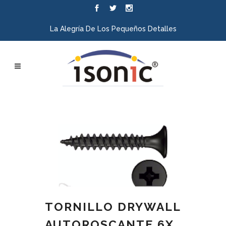
La Alegría De Los Pequeños Detalles
TORNILLO DRYWALL
AUTOROSCANTE 6X