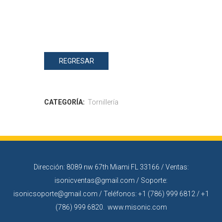
REGRESAR
CATEGORÍA:
Tornillería
Dirección: 8089 nw 67th Miami FL 33166 / Ventas:
isonicventas@gmail.com / Soporte:
isonicsoporte@gmail.com / Teléfonos: +1 (786) 999 6812 / +1
(786) 999 6820. www.misonic.com