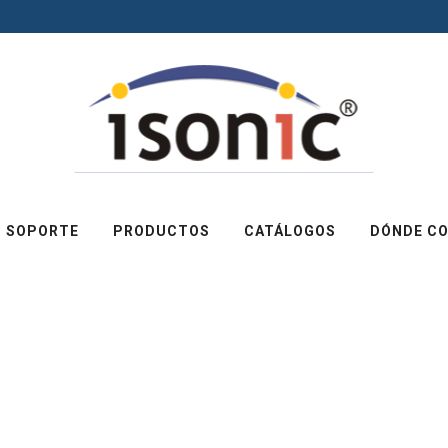
SOPORTE
PRODUCTOS
CATÁLOGOS
DÓNDE C
TIRRAP DE AMA
TAMAÑO 5X380
CÓDIGO DE
N. DE PARTE
BARRAS
303947831141
ISO-TIR-5X3