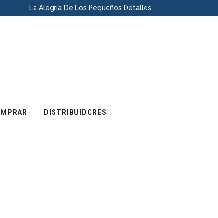
La Alegría De Los Pequeños Detalles
OMPRAR
DISTRIBUIDORES
RRE PLASTICO BLANCO
MM
DESCRIPCIÓN
MEDIDA
SUBEMPAQUE
80
TIRRAP DE
unidad
100