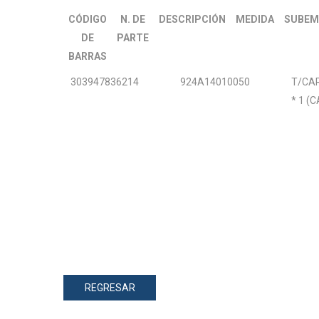
CÓDIGO
N. DE
DESCRIPCIÓN
MEDIDA
SUBEM
DE
PARTE
BARRAS
303947836214
924A14010050
T/CA
* 1 (
REGRESAR