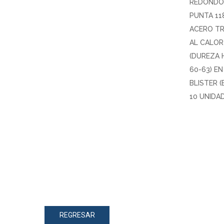
REDONDO
PUNTA 118
ACERO T
AL CALOR
(DUREZA 
60-63) EN
BLISTER 
10 UNIDA
REGRESAR