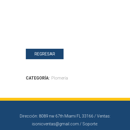
REGRESAR
CATEGORÍA:
Plomería
Dirección: 8089 nw 67th Miami FL 33166 / Ventas:
isonicventas@gmail.com / Soporte: