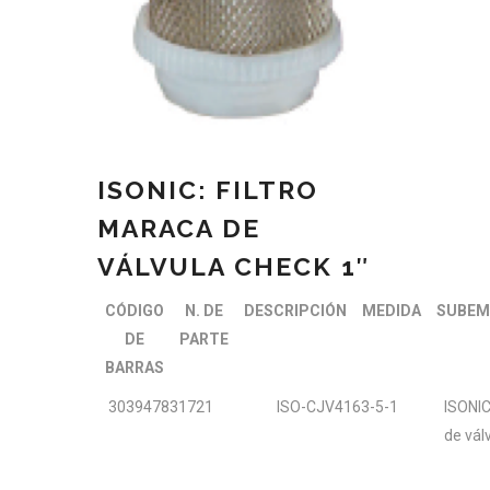
ISONIC: FILTRO
MARACA DE
VÁLVULA CHECK 1″
CÓDIGO
N. DE
DESCRIPCIÓN
MEDIDA
SUBEM
DE
PARTE
BARRAS
303947831721
ISO-CJV4163-5-1
ISONIC
de vál