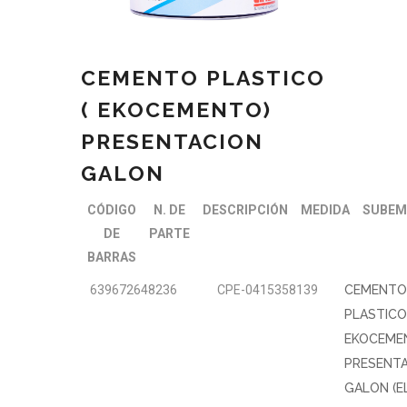
CEMENTO PLASTICO
( EKOCEMENTO)
PRESENTACION
GALON
CÓDIGO
N. DE
DESCRIPCIÓN
MEDIDA
SUBEM
DE
PARTE
BARRAS
639672648236
CPE-0415358139
CEMENTO
PLASTICO
EKOCEME
PRESENT
GALON (E